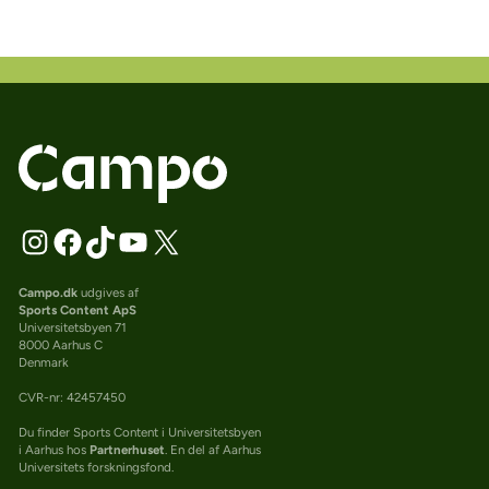
Campo.dk
udgives af
Sports Content ApS
Universitetsbyen 71
8000 Aarhus C
Denmark
CVR-nr: 42457450
Du finder Sports Content i Universitetsbyen
i Aarhus hos
Partnerhuset
. En del af Aarhus
Universitets forskningsfond.