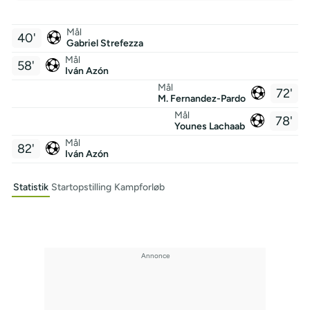
Mål
40'
Gabriel Strefezza
Mål
58'
Iván Azón
Mål
72'
M. Fernandez-Pardo
Mål
78'
Younes Lachaab
Mål
82'
Iván Azón
Statistik
Startopstilling
Kampforløb