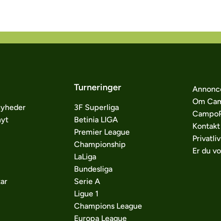
Turneringer
Annonc
Om Cam
nyheder
3F Superliga
CampoP
nyt
Betinia LIGA
Kontakt
Premier League
Privatliv
Championship
Er du v
LaLiga
Bundesliga
ar
Serie A
Ligue 1
Champions League
Europa League