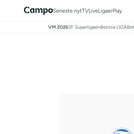
Seneste nyt
TV
Live
Ligaer
Play
VM 2026
3F Superligaen
Betinia LIGA
Bet