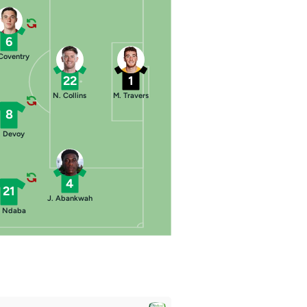
6
Coventry
22
1
N. Collins
M. Travers
8
. Devoy
4
21
J. Abankwah
. Ndaba