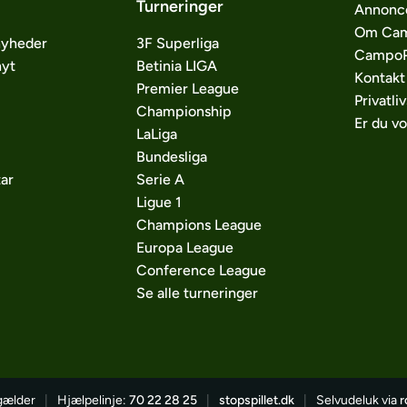
Turneringer
Annonc
Om Cam
nyheder
3F Superliga
CampoP
nyt
Betinia LIGA
Kontakt
Premier League
Privatliv
Championship
Er du v
LaLiga
Bundesliga
ar
Serie A
Ligue 1
Champions League
Europa League
Conference League
Se alle turneringer
 gælder
|
Hjælpelinje:
70 22 28 25
|
stopspillet.dk
|
Selvudeluk via
r