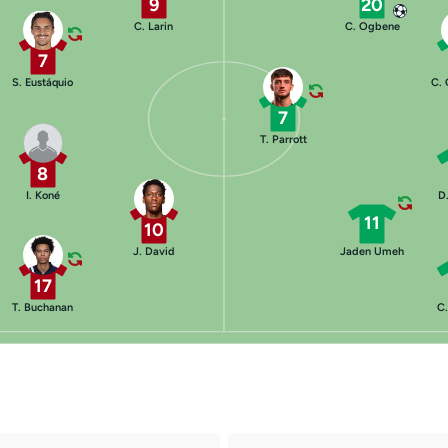
9
20
C. Larin
C. Ogbene
7
S. Eustáquio
C. 
7
T. Parrott
8
I. Koné
D
11
10
J. David
Jaden Umeh
17
T. Buchanan
C