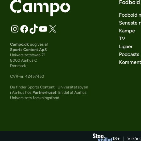
Fodbold
Fodbold 
Seneste 
Kampe
TV
Campo.dk
udgives af
Ligaer
Sports Content ApS
Podcasts
Universitetsbyen 71
8000 Aarhus C
Komment
Denmark
CVR-nr: 42457450
Du finder Sports Content i Universitetsbyen
i Aarhus hos
Partnerhuset
. En del af Aarhus
Universitets forskningsfond.
18+
|
Vilkår