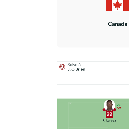
Canada
Selvmål
J. O'Brien
22
R. Laryea