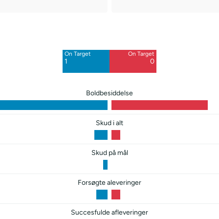
Off Target
Off Target
2
2
On Target
On Target
Blocked
1
0
1
Boldbesiddelse
Skud i alt
Skud på mål
Forsøgte aleveringer
Succesfulde afleveringer