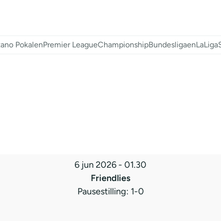
ano Pokalen
Premier League
Championship
Bundesligaen
LaLiga
6 jun 2026
-
01.30
Friendlies
Pausestilling: 1-0