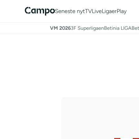
Seneste nyt
TV
Live
Ligaer
Play
VM 2026
3F Superligaen
Betinia LIGA
Bet