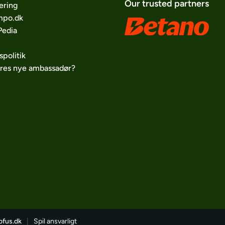
Our trusted partners
ering
po.dk
edia
spolitik
ores nye ambassadør?
ofus.dk
|
Spil ansvarligt