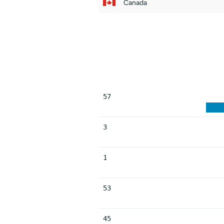
Canada
57
3
1
53
45