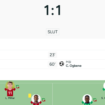
1
:
1
SLUT
23'
Mål
60'
C. Ogbene
11
L. Millar
S.