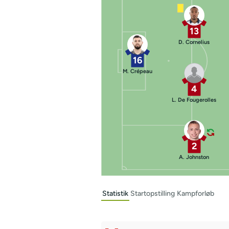
13
D. Cornelius
16
M. Crépeau
4
L. De Fougerolles
2
A. Johnston
Statistik
Startopstilling
Kampforløb