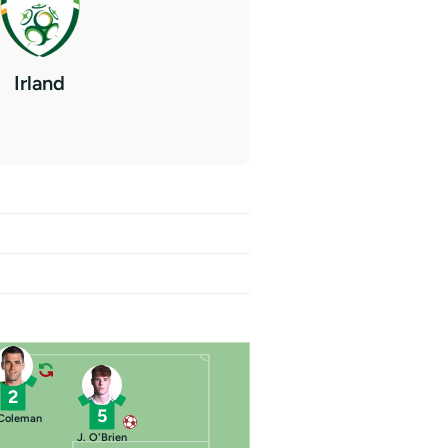
Irland
2
5
 Coleman
J. O'Brien