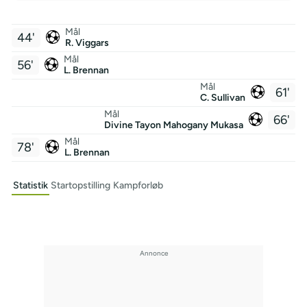
Mål
44'
R. Viggars
Mål
56'
L. Brennan
Mål
61'
C. Sullivan
Mål
66'
Divine Tayon Mahogany Mukasa
Mål
78'
L. Brennan
Statistik
Startopstilling
Kampforløb