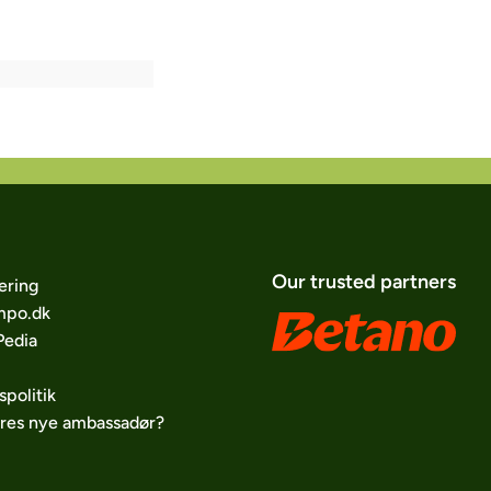
Our trusted partners
ering
po.dk
edia
spolitik
ores nye ambassadør?