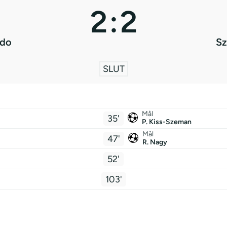
2
:
2
rdo
Sz
SLUT
Mål
35'
P. Kiss-Szeman
Mål
47'
R. Nagy
52'
103'