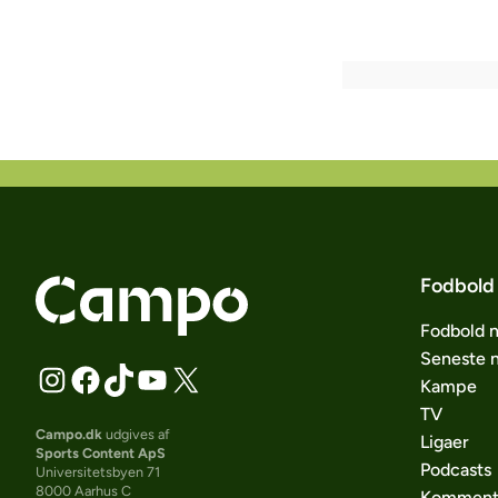
Fodbold
Fodbold 
Seneste 
Kampe
TV
Campo.dk
udgives af
Ligaer
Sports Content ApS
Podcasts
Universitetsbyen 71
8000 Aarhus C
Komment