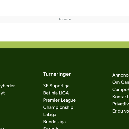
Turneringer
Annonc
Om Cam
nyheder
3F Superliga
CampoP
nyt
Betinia LIGA
Kontakt
Premier League
Privatliv
Championship
Er du v
LaLiga
Bundesliga
ar
Serie A