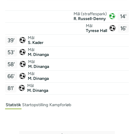
Mål (straffespark)
14'
R. Russell-Denny
Mål
16'
Tyrese Hall
Mål
39'
S. Kader
Mål
53'
M. Dinanga
Mål
58'
M. Dinanga
Mål
66'
M. Dinanga
Mål
81'
M. Dinanga
Statistik
Startopstilling
Kampforløb