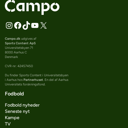
Campo.dk
udgives af
Sports Content ApS
Universitetsbyen 71
8000 Aarhus C
Denmark
CVR-nr: 42457450
Du finder Sports Content i Universitetsbyen
i Aarhus hos
Partnerhuset
. En del af Aarhus
Universitets forskningsfond.
Fodbold
Fodbold nyheder
Seneste nyt
Kampe
TV