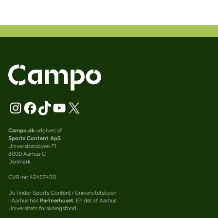
Campo.dk
udgives af
Sports Content ApS
Universitetsbyen 71
8000 Aarhus C
Denmark
CVR-nr: 42457450
Du finder Sports Content i Universitetsbyen
i Aarhus hos
Partnerhuset
. En del af Aarhus
Universitets forskningsfond.