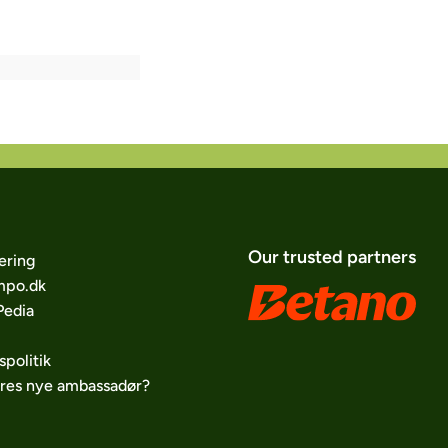
Our trusted partners
ering
po.dk
edia
spolitik
ores nye ambassadør?