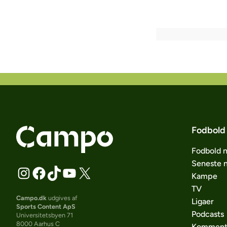
Fodbold
Fodbold 
Seneste 
Kampe
TV
Campo.dk
udgives af
Ligaer
Sports Content ApS
Podcasts
Universitetsbyen 71
8000 Aarhus C
Komment