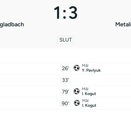
1
:
3
gladbach
Metal
SLUT
Mål
26'
Y. Pavlyuk
33'
Mål
79'
I. Kogut
Mål
90'
I. Kogut