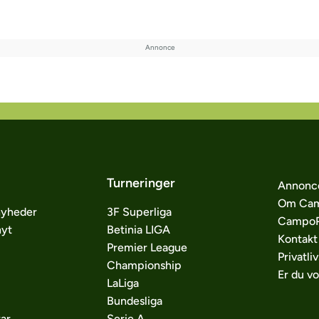
Turneringer
Annonc
Om Cam
nyheder
3F Superliga
CampoP
nyt
Betinia LIGA
Kontakt
Premier League
Privatliv
Championship
Er du v
LaLiga
Bundesliga
ar
Serie A