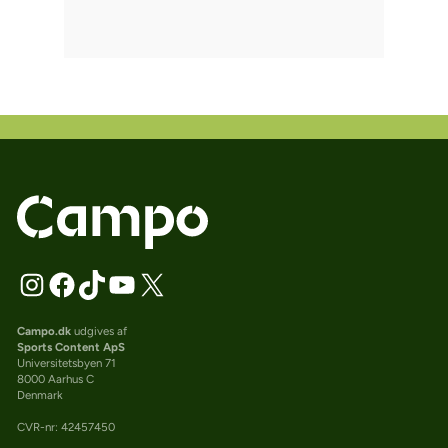
Campo.dk
udgives af
Sports Content ApS
Universitetsbyen 71
8000 Aarhus C
Denmark
CVR-nr: 42457450