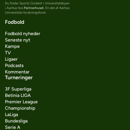
Du finder Sports Content i Universitetsbyen
i Aarhus hos
Partnerhuset
. En del af Aarhus
Universitets forskningsfond.
Fodbold
Fodbold nyheder
Seneste nyt
Kampe
TV
Ligaer
Podcasts
Kommentar
Turneringer
3F Superliga
Betinia LIGA
Premier League
Championship
LaLiga
Bundesliga
Serie A