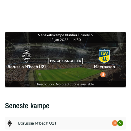
Venskabskampe klubber
|
Runde 5
12 jan 2025
-
14.30
MATCH CANCELLED
Borussia M'bach U21
Meerbusch
U
Prediction:
No predictions available
Seneste kampe
Borussia M'bach U21
U
V