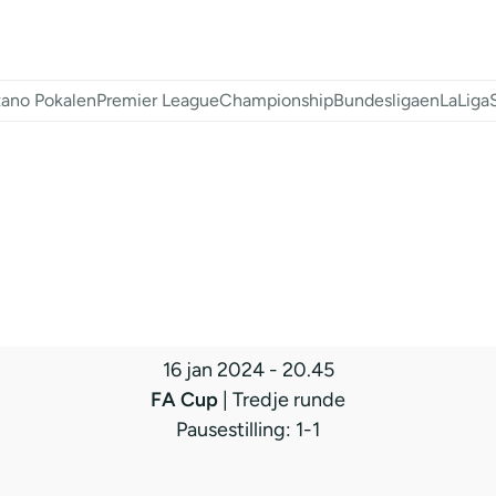
ano Pokalen
Premier League
Championship
Bundesligaen
LaLiga
16 jan 2024
-
20.45
FA Cup
| Tredje runde
Pausestilling: 1-1