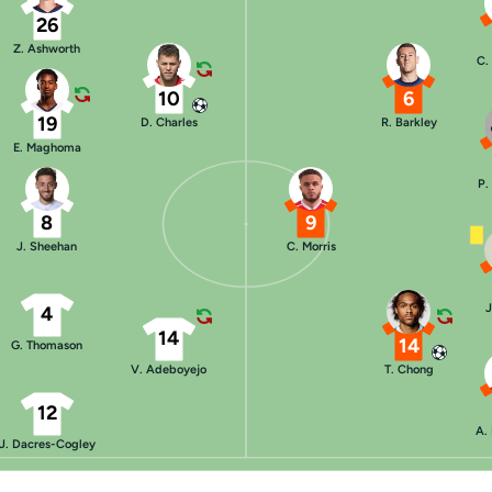
26
Z. Ashworth
C.
10
6
19
D. Charles
R. Barkley
E. Maghoma
P.
8
9
J. Sheehan
C. Morris
J
4
14
14
G. Thomason
V. Adeboyejo
T. Chong
12
A.
J. Dacres-Cogley