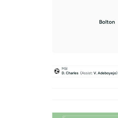
Bolton
Mål
D. Charles
(
Assist
:
V. Adeboyejo
)