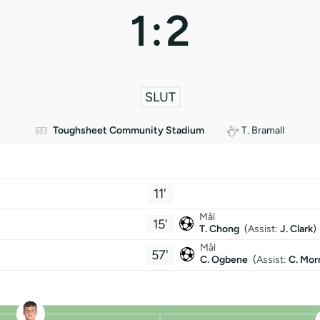
1
:
2
SLUT
Toughsheet Community Stadium
T. Bramall
11'
Mål
15'
T. Chong
(
Assist:
J. Clark
)
Mål
57'
C. Ogbene
(
Assist:
C. Mor