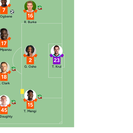
7
16
 Ogbene
R. Burke
17
 Mpanzu
2
23
G. Osho
T. Krul
18
. Clark
15
45
T. Mengi
 Doughty