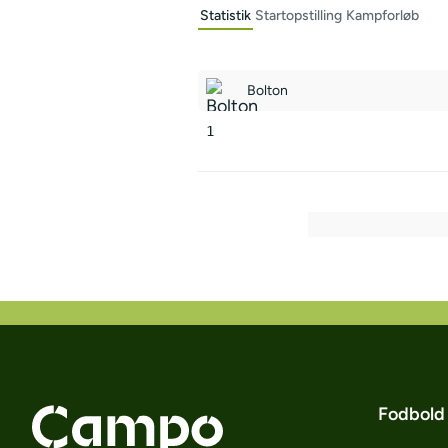
Statistik
Startopstilling
Kampforløb
Bolton
1
Fodbold