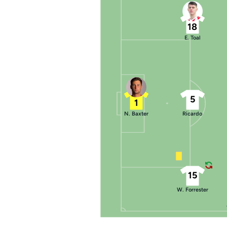
18
E. Toal
5
1
N. Baxter
Ricardo
15
W. Forrester