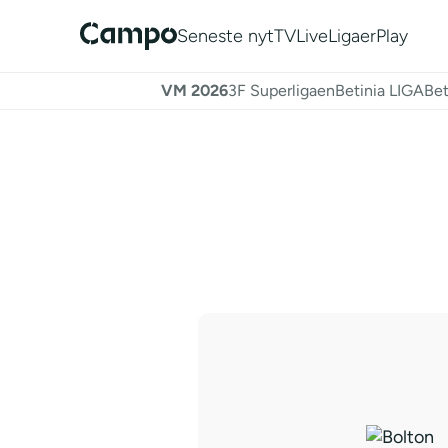
Seneste nyt
TV
Live
Ligaer
Play
VM 2026
3F Superligaen
Betinia LIGA
Bet