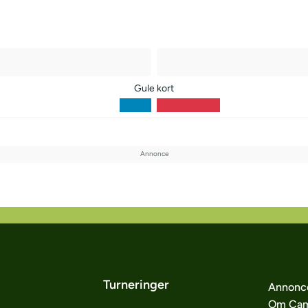
Gule kort
Turneringer
Annonc
Om Cam