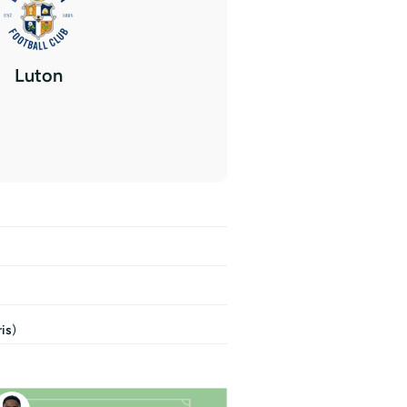
Luton
ris
)