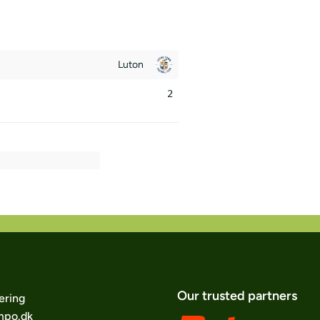
Luton
2
Our trusted partners
ering
po.dk