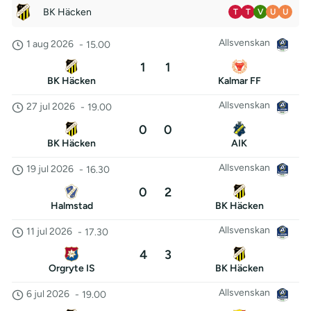
BK Häcken
T
T
V
U
U
Allsvenskan
1 aug 2026
-
15.00
1
1
BK Häcken
Kalmar FF
Allsvenskan
27 jul 2026
-
19.00
0
0
BK Häcken
AIK
Allsvenskan
19 jul 2026
-
16.30
0
2
Halmstad
BK Häcken
Allsvenskan
11 jul 2026
-
17.30
4
3
Orgryte IS
BK Häcken
Allsvenskan
6 jul 2026
-
19.00