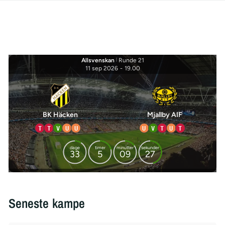
Allsvenskan
|
Runde 21
11 sep 2026
-
19.00
BK Häcken
Mjallby AIF
T
T
V
U
U
U
V
T
U
T
dage
timer
minutter
sekunder
33
5
09
27
Seneste kampe