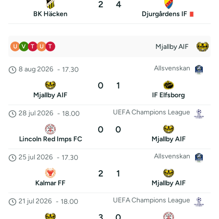
2
4
BK Häcken
Djurgårdens IF
Mjallby AIF
U
V
T
U
T
Allsvenskan
8 aug 2026
-
17.30
0
1
Mjallby AIF
IF Elfsborg
UEFA Champions League
28 jul 2026
-
18.00
0
0
Lincoln Red Imps FC
Mjallby AIF
Allsvenskan
25 jul 2026
-
17.30
2
1
Kalmar FF
Mjallby AIF
UEFA Champions League
21 jul 2026
-
18.00
3
0