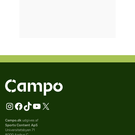
Campo.dk
udgives af
Sports Content ApS
Universitetsbyen 71
8000 Aarhus C