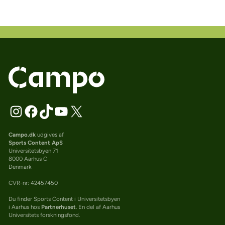
Campo.dk
udgives af
Sports Content ApS
Universitetsbyen 71
8000 Aarhus C
Denmark
CVR-nr: 42457450
Du finder Sports Content i Universitetsbyen
i Aarhus hos
Partnerhuset
. En del af Aarhus
Universitets forskningsfond.