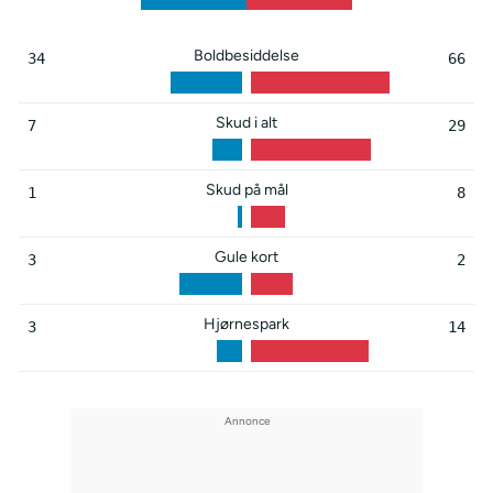
Boldbesiddelse
34
66
Skud i alt
7
29
Skud på mål
1
8
Gule kort
3
2
Hjørnespark
3
14