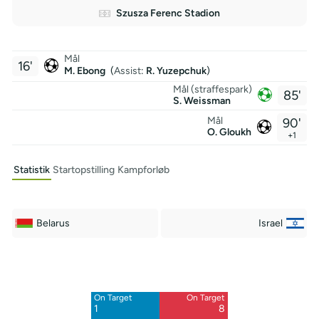
Szusza Ferenc Stadion
Mål
16'
M. Ebong
(
Assist
:
R. Yuzepchuk
)
Mål (straffespark)
85'
S. Weissman
Mål
90'
O. Gloukh
+1
Statistik
Startopstilling
Kampforløb
Belarus
Israel
Off Target
Off Target
6
21
On Target
On Target
1
8