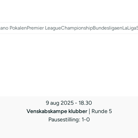
ano Pokalen
Premier League
Championship
Bundesligaen
LaLiga
9 aug 2025
-
18.30
Venskabskampe klubber
| Runde 5
Pausestilling: 1-0