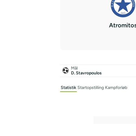
Atromito
Mål
D. Stavropoulos
Statistik
Startopstilling
Kampforløb