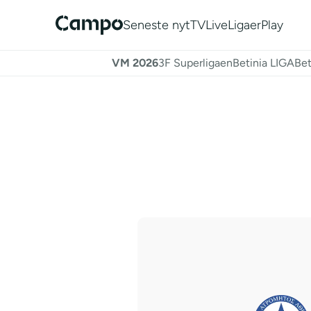
Seneste nyt
TV
Live
Ligaer
Play
VM 2026
3F Superligaen
Betinia LIGA
Bet