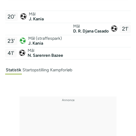
Mål
20'
J. Kania
Mål
21'
D. R. Djana Casado
Mål (straffespark)
23'
J. Kania
Mål
41'
N. Sarenren Bazee
Statistik
Startopstilling
Kampforløb