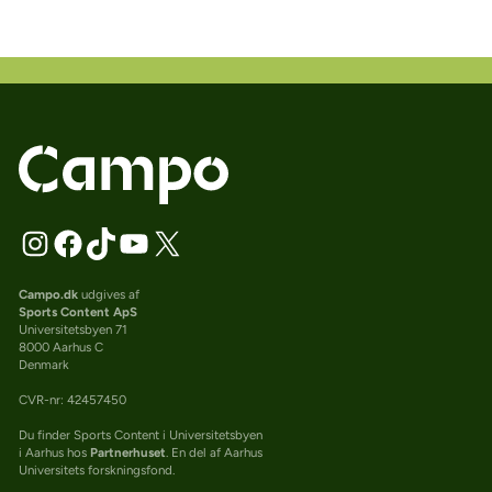
Campo.dk
udgives af
Sports Content ApS
Universitetsbyen 71
8000 Aarhus C
Denmark
CVR-nr: 42457450
Du finder Sports Content i Universitetsbyen
i Aarhus hos
Partnerhuset
. En del af Aarhus
Universitets forskningsfond.