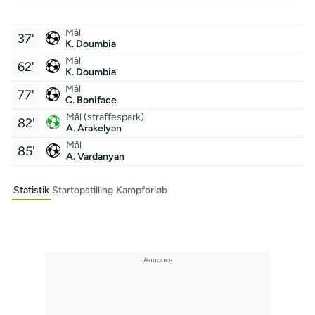
Mål
37'
K. Doumbia
Mål
62'
K. Doumbia
Mål
77'
C. Boniface
Mål (straffespark)
82'
A. Arakelyan
Mål
85'
A. Vardanyan
Statistik
Startopstilling
Kampforløb