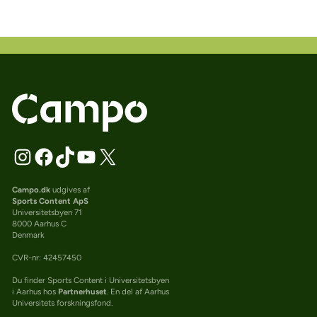
Campo.dk
udgives af
Sports Content ApS
Universitetsbyen 71
8000 Aarhus C
Denmark
CVR-nr: 42457450
Du finder Sports Content i Universitetsbyen
i Aarhus hos
Partnerhuset
. En del af Aarhus
Universitets forskningsfond.