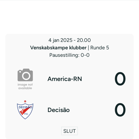
4 jan 2025
-
20.00
Venskabskampe klubber
| Runde 5
Pausestilling: 0-0
0
America-RN
0
Decisão
SLUT