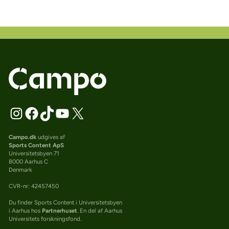
Campo.dk
udgives af
Sports Content ApS
Universitetsbyen 71
8000 Aarhus C
Denmark
CVR-nr: 42457450
Du finder Sports Content i Universitetsbyen
i Aarhus hos
Partnerhuset
. En del af Aarhus
Universitets forskningsfond.