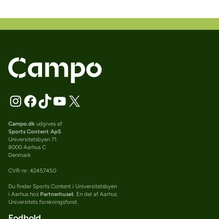
Campo.dk
udgives af
Sports Content ApS
Universitetsbyen 71
8000 Aarhus C
Denmark
CVR-nr: 42457450
Du finder Sports Content i Universitetsbyen
i Aarhus hos
Partnerhuset
. En del af Aarhus
Universitets forskningsfond.
Fodbold