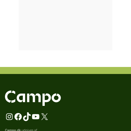
Campo.dk
udgives af