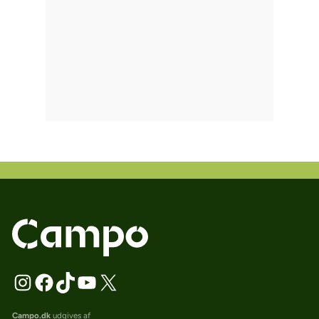
Campo.dk
udgives af