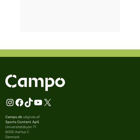
Campo.dk
udgives af
Sports Content ApS
Universitetsbyen 71
8000 Aarhus C
Denmark