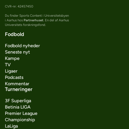
CVR-nr: 42457450
Du finder Sports Content i Universitetsbyen
i Aarhus hos
Partnerhuset
. En del af Aarhus
Universitets forskningsfond.
Fodbold
Fodbold nyheder
Seneste nyt
Kampe
TV
Ligaer
Podcasts
Kommentar
Turneringer
3F Superliga
Betinia LIGA
Premier League
Championship
LaLiga