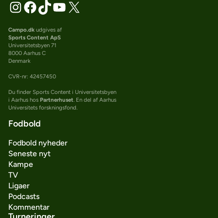
Campo.dk
udgives af
Sports Content ApS
Universitetsbyen 71
8000 Aarhus C
Denmark
CVR-nr: 42457450
Du finder Sports Content i Universitetsbyen
i Aarhus hos
Partnerhuset
. En del af Aarhus
Universitets forskningsfond.
Fodbold
Fodbold nyheder
Seneste nyt
Kampe
TV
Ligaer
Podcasts
Kommentar
Turneringer