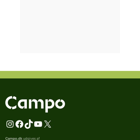
Campo.dk
udgives af