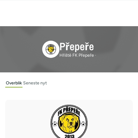
Přepeře
Hřiště FK Přepeře ·
Overblik
Seneste nyt