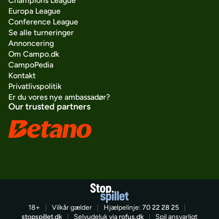
Champions League
Europa League
Conference League
Se alle turneringer
Annoncering
Om Campo.dk
CampoPedia
Kontakt
Privatlivspolitik
Er du vores nye ambassadør?
Our trusted partners
18+
|
Vilkår gælder
|
Hjælpelinje:
70 22 28 25
|
stopspillet.dk
|
Selvudeluk via
rofus.dk
|
Spil ansvarligt