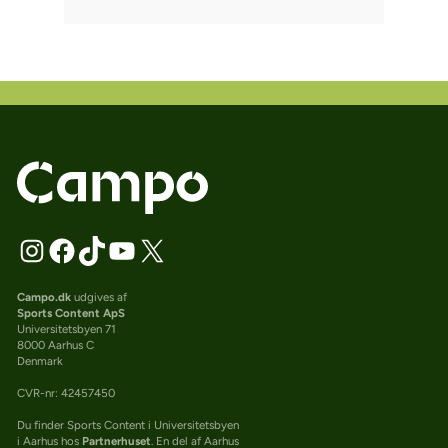
Campo.dk
udgives af
Sports Content ApS
Universitetsbyen 71
8000 Aarhus C
Denmark
CVR-nr: 42457450
Du finder Sports Content i Universitetsbyen
i Aarhus hos
Partnerhuset
. En del af Aarhus