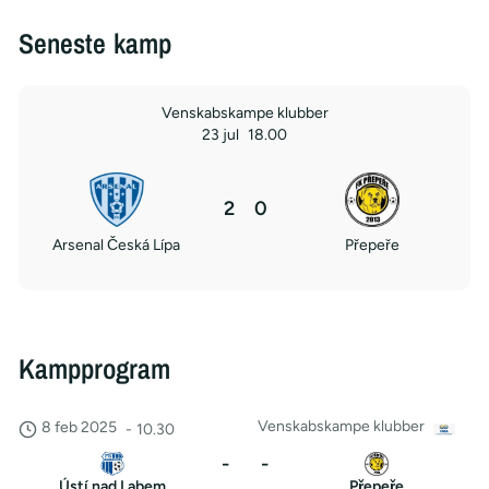
Seneste kamp
Venskabskampe klubber
23 jul
18.00
2
0
Arsenal Česká Lípa
Přepeře
Kampprogram
Venskabskampe klubber
8 feb 2025
-
10.30
-
-
Ústí nad Labem
Přepeře