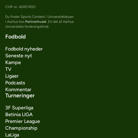
CVR-nr: 42457450
Du finder Sports Content i Universitetsbyen
i Aarhus hos
Partnerhuset
. En del af Aarhus
Universitets forskningsfond.
Fodbold
Fodbold nyheder
Seneste nyt
Kampe
TV
Ligaer
Podcasts
Kommentar
Turneringer
3F Superliga
Betinia LIGA
Premier League
Championship
LaLiga