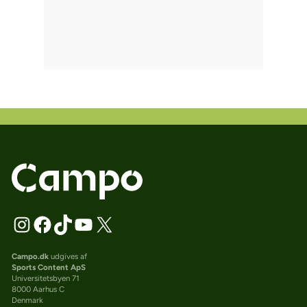
Campo.dk
udgives af
Sports Content ApS
Universitetsbyen 71
8000 Aarhus C
Denmark