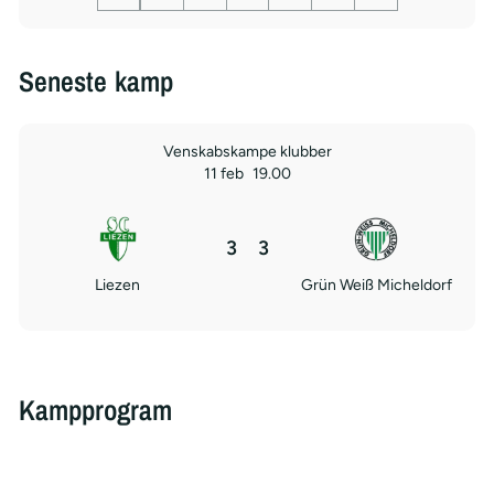
Seneste kamp
Venskabskampe klubber
11 feb
19.00
3
3
Liezen
Grün Weiß Micheldorf
Kampprogram