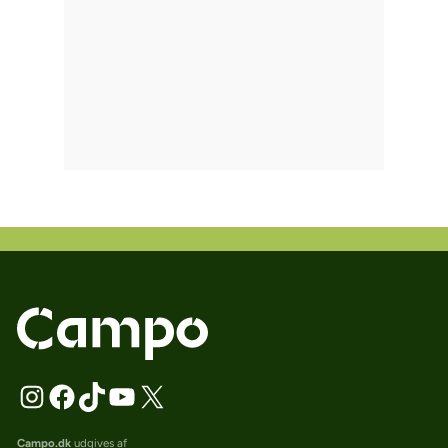
Campo.dk
udgives af