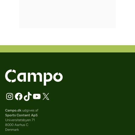
Campo.dk
udgives af
Sports Content ApS
Universitetsbyen 71
8000 Aarhus C
Denmark