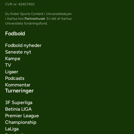
CVR-nr: 42457450
Du finder Sports Content i Universitetsbyen
i Aarhus hos
Partnerhuset
. En del af Aarhus
Universitets forskningsfond.
Fodbold
Fodbold nyheder
Seneste nyt
Kampe
TV
Ligaer
Podcasts
Kommentar
Turneringer
3F Superliga
Betinia LIGA
Premier League
Championship
LaLiga