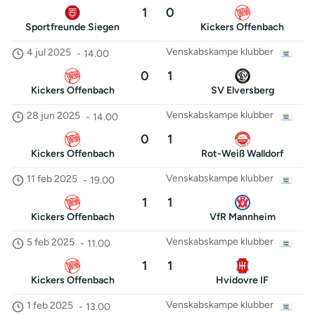
1
0
Sportfreunde Siegen
Kickers Offenbach
Venskabskampe klubber
4 jul 2025
-
14.00
0
1
Kickers Offenbach
SV Elversberg
Venskabskampe klubber
28 jun 2025
-
14.00
0
1
Kickers Offenbach
Rot-Weiß Walldorf
Venskabskampe klubber
11 feb 2025
-
19.00
1
1
Kickers Offenbach
VfR Mannheim
Venskabskampe klubber
5 feb 2025
-
11.00
1
1
Kickers Offenbach
Hvidovre IF
Venskabskampe klubber
1 feb 2025
-
13.00