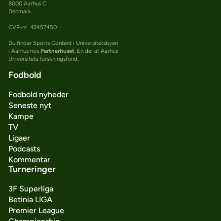
8000 Aarhus C
Denmark
CVR-nr: 42457450
Du finder Sports Content i Universitetsbyen
i Aarhus hos
Partnerhuset
. En del af Aarhus
Universitets forskningsfond.
Fodbold
Fodbold nyheder
Seneste nyt
Kampe
TV
Ligaer
Podcasts
Kommentar
Turneringer
3F Superliga
Betinia LIGA
Premier League