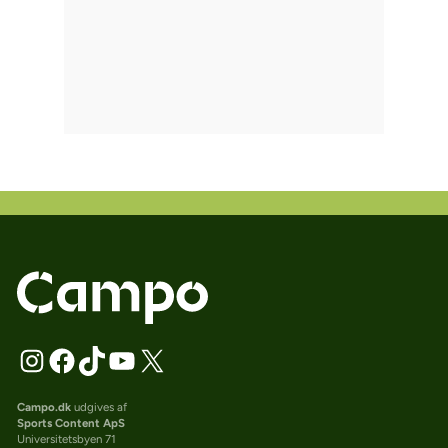
Campo.dk
udgives af
Sports Content ApS
Universitetsbyen 71