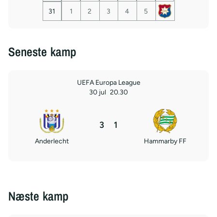
31
1
2
3
4
5
Seneste kamp
UEFA Europa League
30 jul
20.30
3
1
Anderlecht
Hammarby FF
Næste kamp