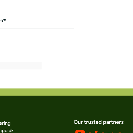
Lyn
Our trusted partners
ering
po.dk