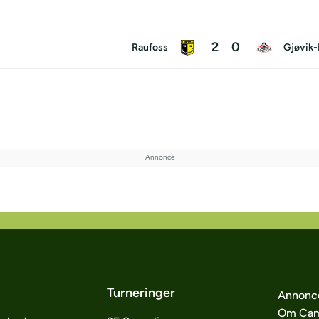
2
0
Raufoss
Gjøvik-
Turneringer
Annonc
Om Cam