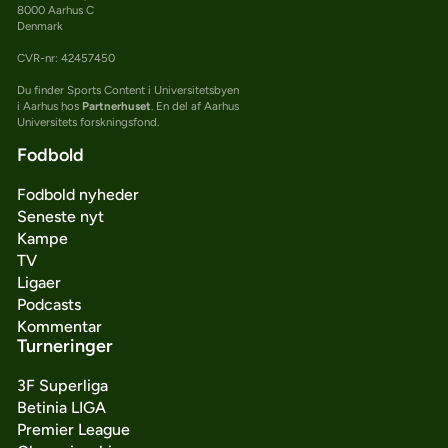
8000 Aarhus C
Denmark
CVR-nr: 42457450
Du finder Sports Content i Universitetsbyen
i Aarhus hos
Partnerhuset
. En del af Aarhus
Universitets forskningsfond.
Fodbold
Fodbold nyheder
Seneste nyt
Kampe
TV
Ligaer
Podcasts
Kommentar
Turneringer
3F Superliga
Betinia LIGA
Premier League