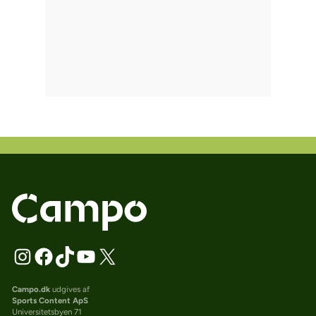
Campo.dk
udgives af
Sports Content ApS
Universitetsbyen 71