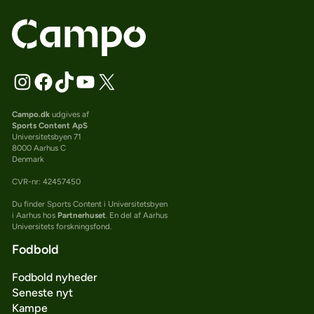
Campo.dk
udgives af
Sports Content ApS
Universitetsbyen 71
8000 Aarhus C
Denmark
CVR-nr: 42457450
Du finder Sports Content i Universitetsbyen
i Aarhus hos
Partnerhuset
. En del af Aarhus
Universitets forskningsfond.
Fodbold
Fodbold nyheder
Seneste nyt
Kampe