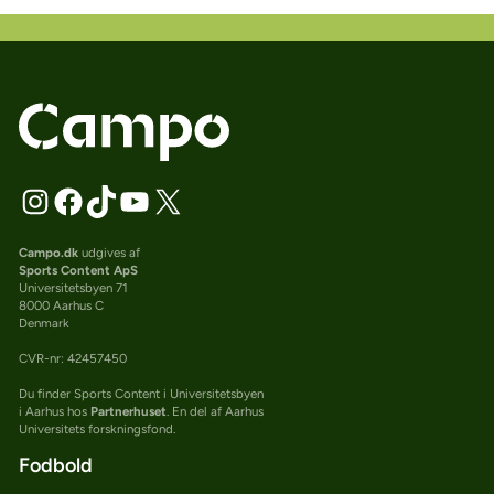
Campo.dk
udgives af
Sports Content ApS
Universitetsbyen 71
8000 Aarhus C
Denmark
CVR-nr: 42457450
Du finder Sports Content i Universitetsbyen
i Aarhus hos
Partnerhuset
. En del af Aarhus
Universitets forskningsfond.
Fodbold