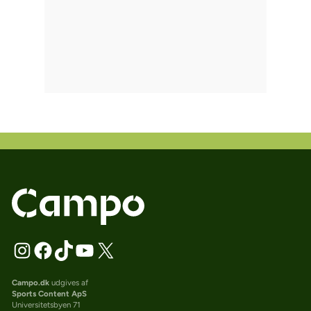
Campo.dk
udgives af
Sports Content ApS
Universitetsbyen 71