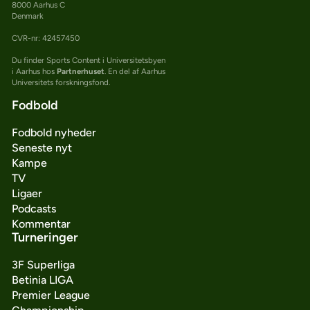
8000 Aarhus C
Denmark
CVR-nr: 42457450
Du finder Sports Content i Universitetsbyen
i Aarhus hos
Partnerhuset
. En del af Aarhus
Universitets forskningsfond.
Fodbold
Fodbold nyheder
Seneste nyt
Kampe
TV
Ligaer
Podcasts
Kommentar
Turneringer
3F Superliga
Betinia LIGA
Premier League