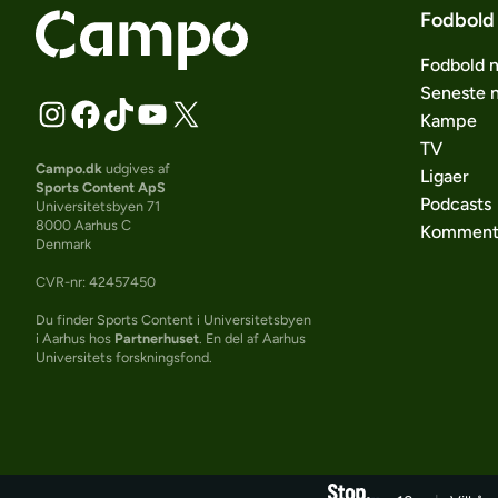
Fodbold
Fodbold 
Seneste 
Kampe
TV
Campo.dk
udgives af
Ligaer
Sports Content ApS
Podcasts
Universitetsbyen 71
8000 Aarhus C
Komment
Denmark
CVR-nr: 42457450
Du finder Sports Content i Universitetsbyen
i Aarhus hos
Partnerhuset
. En del af Aarhus
Universitets forskningsfond.