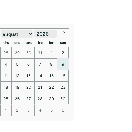
tirs
ons
tors
fre
lør
søn
28
29
30
31
1
2
4
5
6
7
8
9
11
12
13
14
15
16
18
19
20
21
22
23
25
26
27
28
29
30
1
2
3
4
5
6