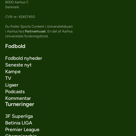
8000 Aarhus C
Denmark
CVR-nr: 42457450
Du finder Sports Content i Universitetsbyen
i Aarhus hos
Partnerhuset
. En del af Aarhus
Universitets forskningsfond.
Fodbold
Fodbold nyheder
Seneste nyt
Kampe
TV
Ligaer
Podcasts
Kommentar
Turneringer
3F Superliga
Betinia LIGA
Premier League