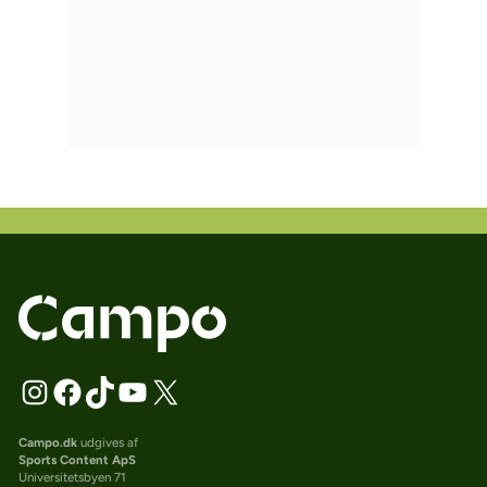
Campo.dk
udgives af
Sports Content ApS
Universitetsbyen 71