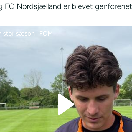
 FC Nordsjælland er blevet genforenet
n stor sæson i FCM