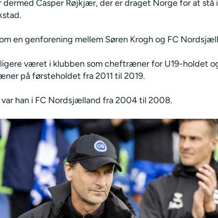
r dermed Casper Røjkjær, der er draget Norge for at stå 
kstad.
e om en genforening mellem Søren Krogh og FC Nordsjæl
dligere været i klubben som cheftræner for U19-holdet o
æner på førsteholdet fra 2011 til 2019.
 var han i FC Nordsjælland fra 2004 til 2008.