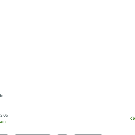
ix
12:06
sen