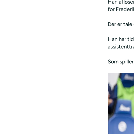
Han afløse
for Frederi
Der er tal
Han har ti
assistenttr
Som spiller