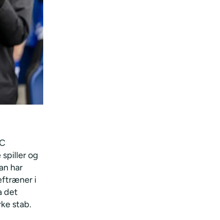
FC
spiller og
Han har
ftræner i
a det
rke stab.