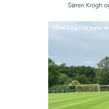
Søren Krogh og
Mikel Gogorza jagter e