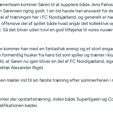
 trænerteam kommer Søren til at supplere både Jens Føns
n Sørensen rigtig godt. I sin tid havde han ansvaret for d
del af træningen her i FC Nordsjælland, og generelt er h
 offensive del af spillet både hvad angår det kollektive 
e. Så det bliver uden tvivl en god tilføjelse til vores nuv
r kommer han med en fantastisk energi og et stort eng
ormentlig husker fra hans tid som spiller og træner i kl
 til, at Søren nu igen bliver en del af FC Nordsjælland, sig
ektør Alexander Riget.
n møder ind til sin første træning efter sommerferien i
enter der opstartstræning, inden både Superligaen og 
ifikationen kalder.