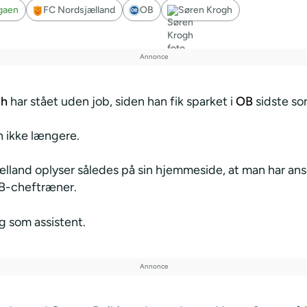
igaen
FC Nordsjælland
OB
Søren Krogh
gh
har stået uden job, siden han fik sparket i
OB
sidste s
n ikke længere.
lland oplyser således på sin hjemmeside, at man har an
OB-cheftræner.
 som assistent.