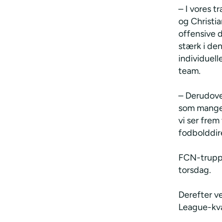
– ⁠I vores
og Christia
offensive 
stærk i den
individuell
team.
– Derudove
som mange f
vi ser frem
fodbolddir
FCN-truppe
torsdag.
Derefter v
League-kval