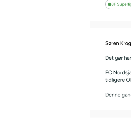
3F Superl
Søren Kro
Det gør ha
FC Nordsjæ
tidligere 
Denne gang