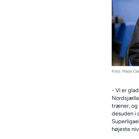
Foto: Mads Cl
- Vi er gl
Nordsjællan
træner, og 
desuden i 
Superligaen
højeste niv