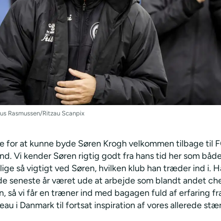
aus Rasmussen/Ritzau Scanpix
ade for at kunne byde Søren Krogh velkommen tilbage til 
d. Vi kender Søren rigtig godt fra hans tid her som både 
lige så vigtigt ved Søren, hvilken klub han træder ind i. 
de seneste år været ude at arbejde som blandt andet che
, så vi får en træner ind med bagagen fuld af erfaring fr
eau i Danmark til fortsat inspiration af vores allerede stæ