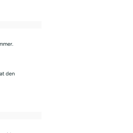
ommer.
sat den