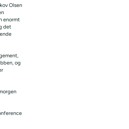
skov Olsen
en
an enormt
og det
ærende
agement,
ubben, og
er
 morgen
Conference