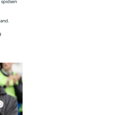
i spidsen
land.
g