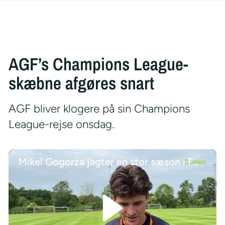
AGF’s Champions League-
skæbne afgøres snart
AGF bliver klogere på sin Champions
League-rejse onsdag.
Mikel Gogorza jagter en stor sæson i FCM