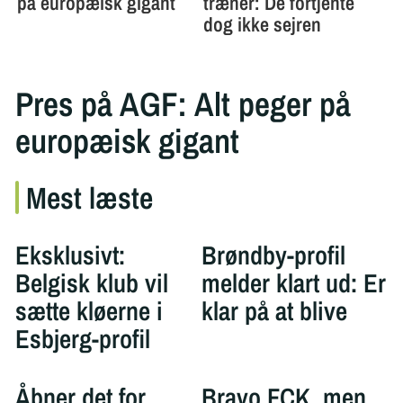
Pres på AGF: Alt peger på
europæisk gigant
Mest læste
Eksklusivt:
Brøndby-profil
Belgisk klub vil
melder klart ud: Er
sætte kløerne i
klar på at blive
Esbjerg-profil
Åbner det for
Bravo FCK, men…