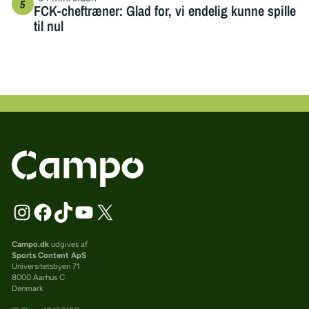
FCK-cheftræner: Glad for, vi endelig kunne spille
til nul
Campo.dk
udgives af
Sports Content ApS
Universitetsbyen 71
8000 Aarhus C
Denmark