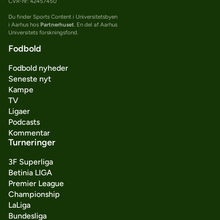
CVR-nr: 42457450
Du finder Sports Content i Universitetsbyen
i Aarhus hos
Partnerhuset
. En del af Aarhus
Universitets forskningsfond.
Fodbold
Fodbold nyheder
Seneste nyt
Kampe
TV
Ligaer
Podcasts
Kommentar
Turneringer
3F Superliga
Betinia LIGA
Premier League
Championship
LaLiga
Bundesliga