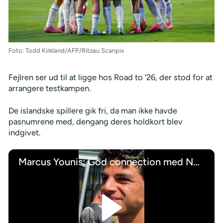
Foto: Todd Kirkland/AFP/Ritzau Scanpix
Fejlren ser ud til at ligge hos Road to '26, der stod for at
arrangere testkampen.
De islandske spillere gik fri, da man ikke havde
pasnumrene med, dengang deres holdkort blev
indgivet.
Marcus Younis: God connection med Nørgaard