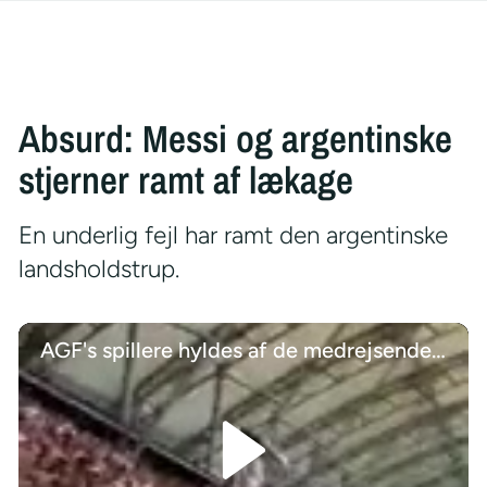
Absurd: Messi og argentinske
stjerner ramt af lækage
En underlig fejl har ramt den argentinske
landsholdstrup.
AGF's spillere hyldes af de medrejsende tilhængere efter miraklet i Poznan