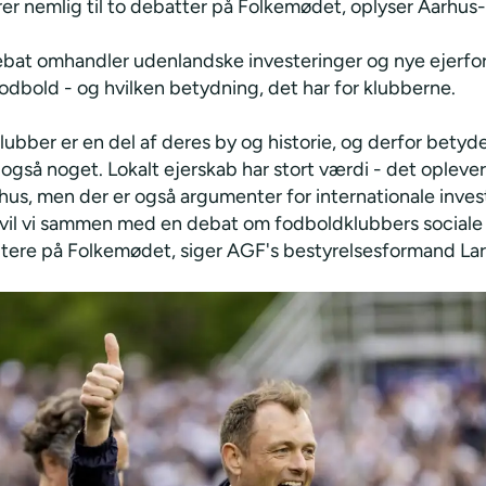
rer nemlig til to debatter på Folkemødet, oplyser Aarhus
bat omhandler udenlandske investeringer og nye ejerfor
odbold - og hvilken betydning, det har for klubberne.
ubber er en del af deres by og historie, og derfor betyd
også noget. Lokalt ejerskab har stort værdi - det oplever
hus, men der er også argumenter for internationale inves
vil vi sammen med en debat om fodboldklubbers sociale
litere på Folkemødet, siger AGF's bestyrelsesformand Lar