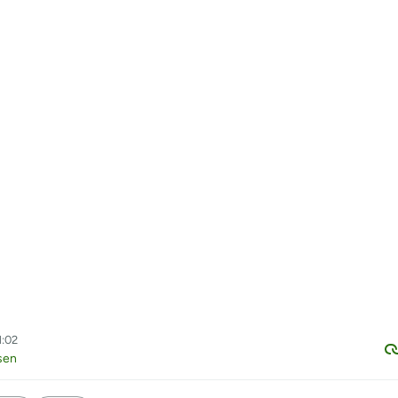
1:02
sen