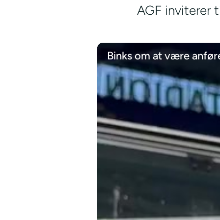
AGF inviterer 
Binks om at være anfør