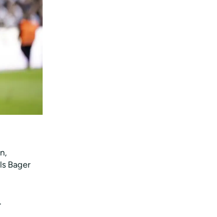
n,
ls Bager
.