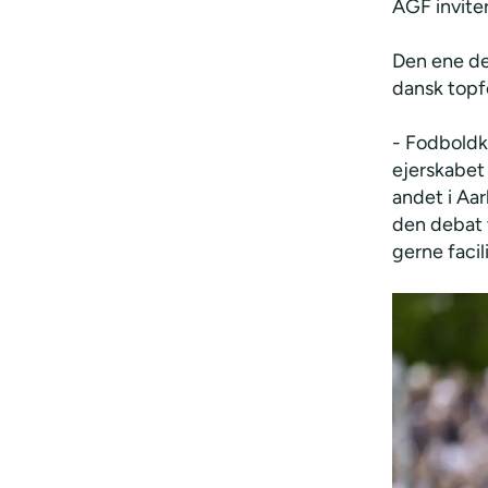
AGF invite
Den ene de
dansk topf
- Fodboldkl
ejerskabet 
andet i Aar
den debat 
gerne faci