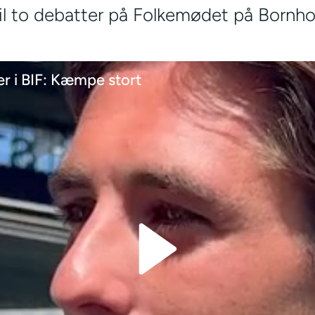
til to debatter på Folkemødet på Bornho
er i BIF: Kæmpe stort