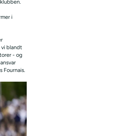
-klubben.
mer i
er
 vi blandt
torer - og
 ansvar
s Fournais.