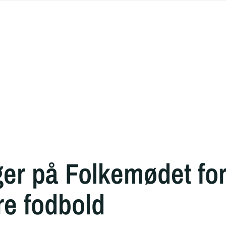
er på Folkemødet for
re fodbold