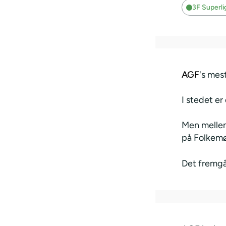
3F Superl
AGF
's mes
I stedet e
Men mellem
på Folkem
Det fremgå