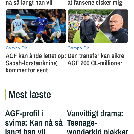
Mest læste
AGF-profil i
Vanvittigt drama:
svime: Kan nå så
Teenage-
langt han vil
wonderkid pløkker