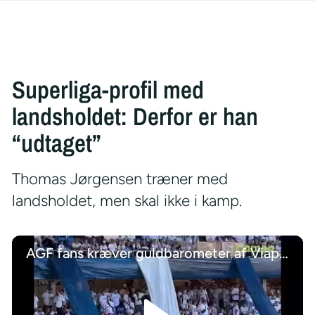
Superliga-profil med
landsholdet: Derfor er han
“udtaget”
Thomas Jørgensen træner med
landsholdet, men skal ikke i kamp.
AGF fans kræver guldbarometer af Viaplay-ekspert