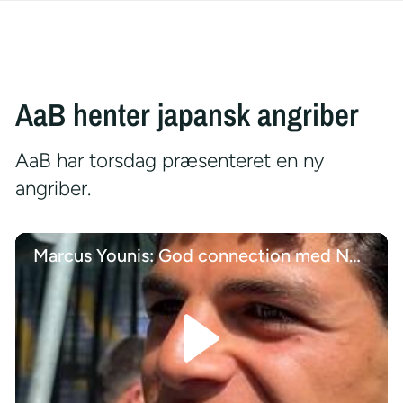
AaB henter japansk angriber
AaB har torsdag præsenteret en ny
angriber.
Marcus Younis: God connection med Nørgaard