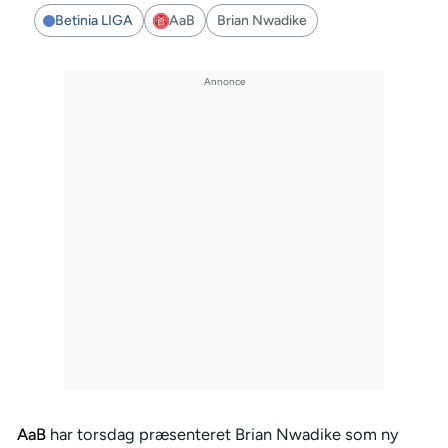
Betinia LIGA
AaB
Brian Nwadike
AaB
har torsdag præsenteret Brian Nwadike som ny