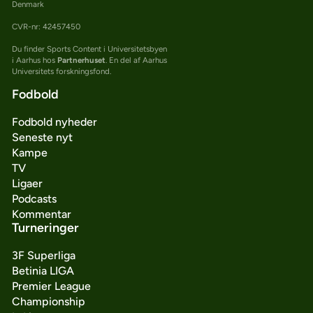
Denmark
CVR-nr: 42457450
Du finder Sports Content i Universitetsbyen
i Aarhus hos
Partnerhuset
. En del af Aarhus
Universitets forskningsfond.
Fodbold
Fodbold nyheder
Seneste nyt
Kampe
TV
Ligaer
Podcasts
Kommentar
Turneringer
3F Superliga
Betinia LIGA
Premier League
Championship