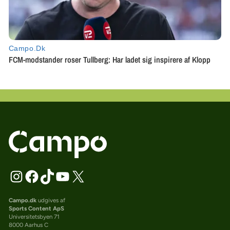
Campo.dk
udgives af
Sports Content ApS
Universitetsbyen 71
8000 Aarhus C