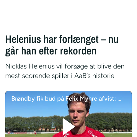
Helenius har forlænget – nu
går han efter rekorden
Nicklas Helenius vil forsøge at blive den
mest scorende spiller i AaB’s historie.
Brøndby fik bud på Felix Myhre afvist: Måtte jeg acceptere