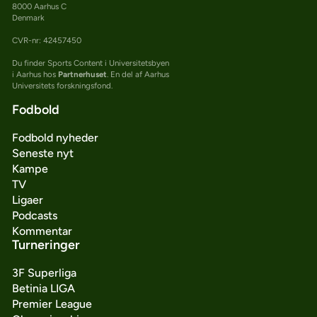
8000 Aarhus C
Denmark
CVR-nr: 42457450
Du finder Sports Content i Universitetsbyen
i Aarhus hos
Partnerhuset
. En del af Aarhus
Universitets forskningsfond.
Fodbold
Fodbold nyheder
Seneste nyt
Kampe
TV
Ligaer
Podcasts
Kommentar
Turneringer
3F Superliga
Betinia LIGA
Premier League