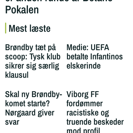
Pokalen
Mest læste
Brøndby tæt på
Medie: UEFA
scoop: Tysk klub
betalte Infantinos
sikrer sig særlig
elskerinde
klausul
Skal ny Brøndby-
Viborg FF
komet starte?
fordømmer
Nørgaard giver
racistiske og
svar
truende beskeder
mod profil