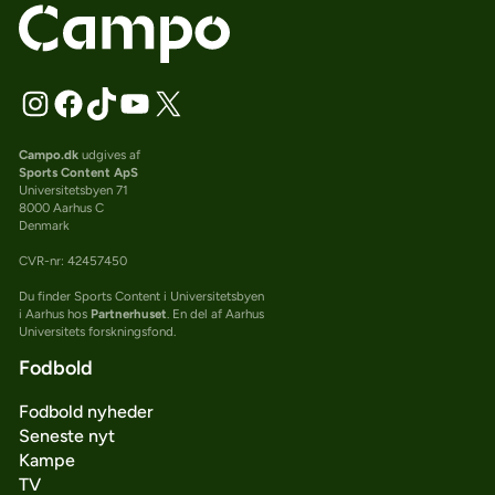
Campo.dk
udgives af
Sports Content ApS
Universitetsbyen 71
8000 Aarhus C
Denmark
CVR-nr: 42457450
Du finder Sports Content i Universitetsbyen
i Aarhus hos
Partnerhuset
. En del af Aarhus
Universitets forskningsfond.
Fodbold
Fodbold nyheder
Seneste nyt
Kampe
TV