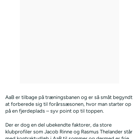
AaB er tilbage på træningsbanen og er så småt begyndt
at forberede sig til forårssæsonen, hvor man starter op
på en fjerdeplads – syv point op til toppen.
Der er dog en del ubekendte faktorer, da store
klubprofiler som Jacob Rinne og Rasmus Thelander står
med kontraktudløb i AaB til sommer og dermed er frie